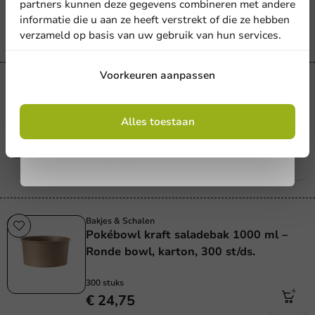
partners kunnen deze gegevens combineren met andere
300 stuks
informatie die u aan ze heeft verstrekt of die ze hebben
€ 20,30
verzameld op basis van uw gebruik van hun services.
Aanmelden
Voorkeuren aanpassen
Bakjes & Schalen
Pokébowl kraft saladebak 500 ml –
Door je in te schrijven, ga je akkoord met de
Ronde bowl, karton, 300 st/ds.
algemene voorwaarden
Alles toestaan
.
Privacy policy
300 stuks
€ 21,00
Bakjes & Schalen
Pokébowl kraft saladebak 1000 ml –
Ronde bowl, karton, 300 st/ds.
300 stuks
€ 24,75