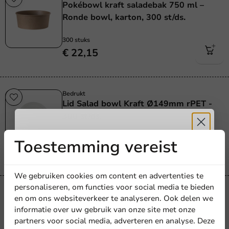
Pokébowl kraft saladebak 750 ml –
Ronde bowl, karton, 300 st/ds.
300 stuks
€ 22,15
Bedrukt
Lid Salad bowl Kraft Ø149mm rPET -
300 st/ds.
300 stuks
Toestemming vereist
Ontvang
5%
€ 13,65
korting
We gebruiken cookies om content en advertenties te
personaliseren, om functies voor social media te bieden
Bakjes & Schalen
en om ons websiteverkeer te analyseren. Ook delen we
Meld je aan voor onze
Lid Salad bowl Kraft Ø184mm rPET -
informatie over uw gebruik van onze site met onze
300 st/ds.
nieuwsbrief!
partners voor social media, adverteren en analyse. Deze