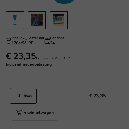
Inhoud
Materiaal
Per doos
170cc
PP
24
€ 23,35
Inclusief BTW
€ 28,25
Inclusief
milieubelasting
€ 23,35
doos
In winkelwagen