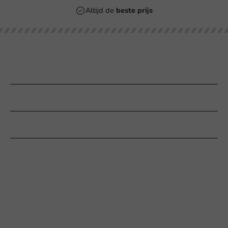
Altijd de
beste prijs
Populaire categorieën
Bedrukken
Klantenservice
Hulp nodig?
+31 (0) 55 767 6100
Bereikbaar ma t/m vr: 9:00-17:00 uur
klantenservice@packagingdirect.nl
Binnen 24 uur reactie