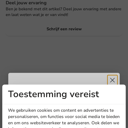
Deel jouw ervaring
Ben je bekend met dit artikel? Deel jouw ervaring met andere
en laat weten wat je er van vindt!
Schrijf een review
Toestemming vereist
Ontvang
5%
Schrijf de eerste review
korting
We gebruiken cookies om content en advertenties te
Champagne glazen Venus PP Blauw 17cl - 24 st/ds.
personaliseren, om functies voor social media te bieden
en om ons websiteverkeer te analyseren. Ook delen we
Meld je aan voor onze