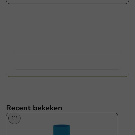
Producten bedrukken
Vraag naar de mogelijkheden. Hulp nodig? Neem
gerust contact met ons op.
Bekijk producten
Meer weten?
Recent bekeken
Herbruikbaar