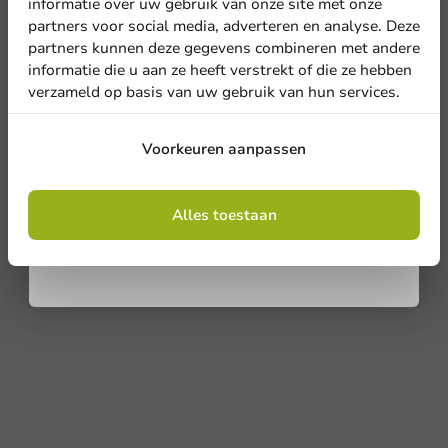
informatie over uw gebruik van onze site met onze
Schrijf een review
nieuwsbrief!
partners voor social media, adverteren en analyse. Deze
partners kunnen deze gegevens combineren met andere
informatie die u aan ze heeft verstrekt of die ze hebben
verzameld op basis van uw gebruik van hun services.
Aanmelden
Voorkeuren aanpassen
Door je in te schrijven, ga je akkoord met de
algemene voorwaarden
Alles toestaan
.
Privacy policy