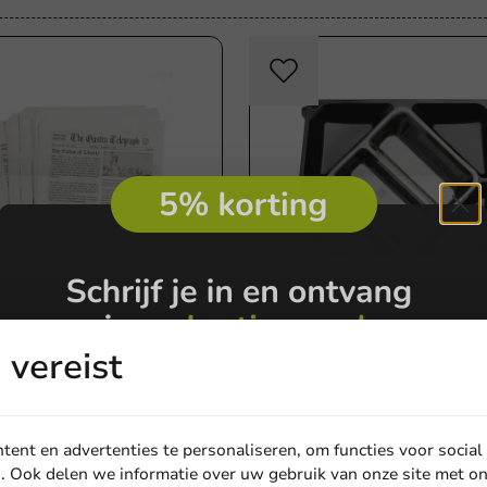
Plasticvrij
er
Bakjes & Schalen
vereist
apier News Paper
Catering schaal rPET Zwart
 - 300 st/ds.
vakken - 100 st/ds.
100 stuks
ent en advertenties te personaliseren, om functies voor social
€ 21,35
. Ook delen we informatie over uw gebruik van onze site met on