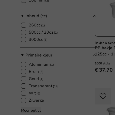
188 mm
(3)
Inhoud (cc)
260cc
(1)
580cc / 20oz
(1)
3000cc
(1)
Bakjes & Sch
PP bakje 
125cc - 1.
Primaire kleur
1000 stuks
Aluminium
(1)
€ 37,70
Bruin
(5)
Goud
(4)
Transparant
(14)
Wit
(6)
Zilver
(2)
Meer opties