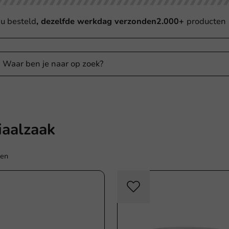
u besteld
, dezelfde werkdag verzonden
2.000+
producten
iaalzaak
ten