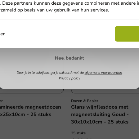
. Deze partners kunnen deze gegevens combineren met andere in
erzameld op basis van uw gebruik van hun services.
Email
sen
Claim korting
Nee, bedankt
Door je in te schrijven, ga je akkoord met de
algemene voorwaarden
.
Privacy policy
er
Dozen & Papier
lamineerde magneetdozen
Glans wijnflesdoos met
x25x10cm - 25 stuks
magneetsluiting Goud -
30x10x10cm - 25 stuks
25 stuks