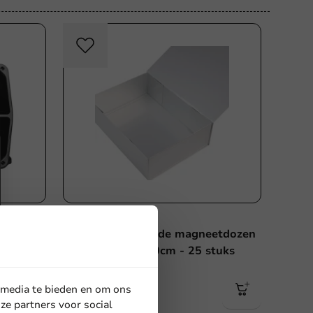
Dozen & Papier
 6
Glans gelamineerde magneetdozen
Zilver - 35x25x10cm - 25 stuks
25 stuks
 media te bieden en om ons
€ 86,40
ze partners voor social