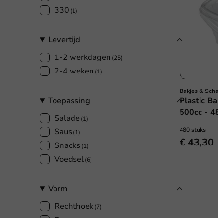
330
(1)
Levertijd
1-2 werkdagen
(25)
2-4 weken
(1)
Bakjes & Sch
Toepassing
Plastic Ba
500cc - 48
Salade
(1)
480 stuks
Saus
(1)
€ 43,30
Snacks
(1)
Voedsel
(6)
Vorm
Rechthoek
(7)