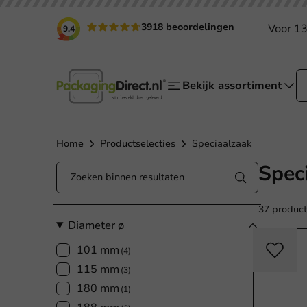
3918 beoordelingen
Voor 13
9.4
Bekijk assortiment
Home
Productselecties
Speciaalzaak
Spec
37 produc
Diameter ø
101 mm
(4)
115 mm
(3)
180 mm
(1)