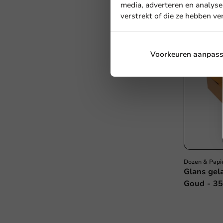
media, adverteren en analyse
verstrekt of die ze hebben v
Voorkeuren aanpas
Dozen & Papi
Glans ge
Goud - 35