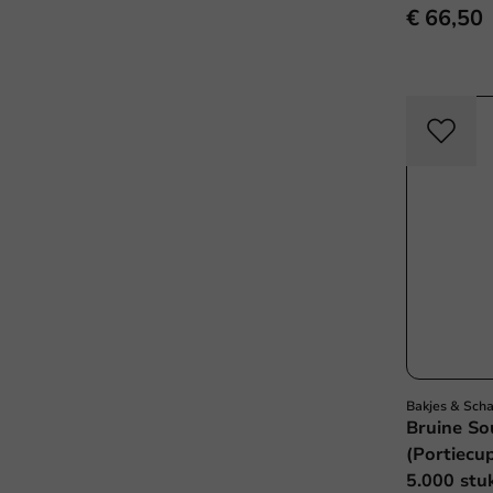
€ 66,50
Bakjes & Sch
Bruine So
(Portiecu
5.000 stu