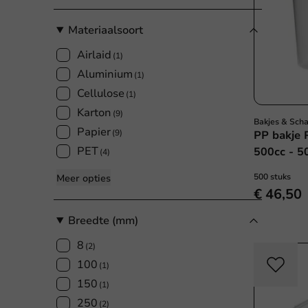
Materiaalsoort
Airlaid
(1)
Aluminium
(1)
Cellulose
(1)
Karton
(9)
Bakjes & Sch
Papier
(9)
PP bakje 
PET
500cc - 50
(4)
500 stuks
Meer opties
€ 46,50
Breedte (mm)
8
(2)
100
(1)
150
(1)
250
(2)