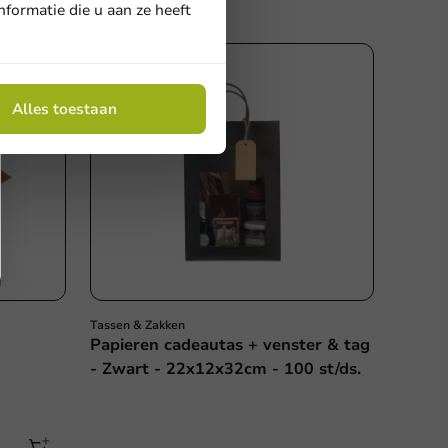
formatie die u aan ze heeft
Alles toestaan
Tassen & Zakken
Papieren cadeautas + venster & tag
- Zwart - 22x12x32cm - 100 st/ds.