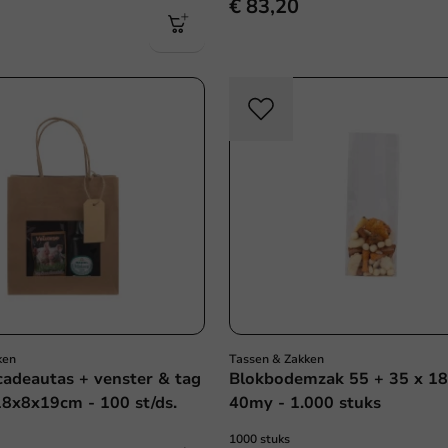
€ 83,20
ken
Tassen & Zakken
cadeautas + venster & tag
Blokbodemzak 55 + 35 x 1
 18x8x19cm - 100 st/ds.
40my - 1.000 stuks
1000 stuks