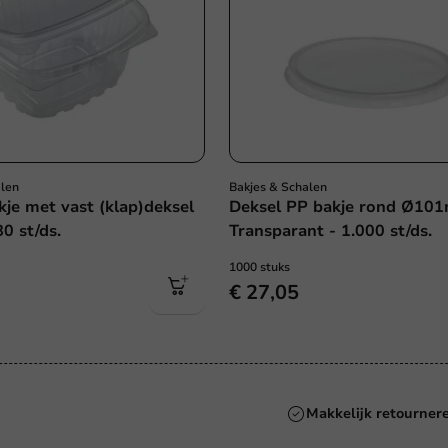
alen
Bakjes & Schalen
kje met vast (klap)deksel
Deksel PP bakje rond Ø10
0 st/ds.
Transparant - 1.000 st/ds.
1000 stuks
€ 27,05
Altijd de beste prij