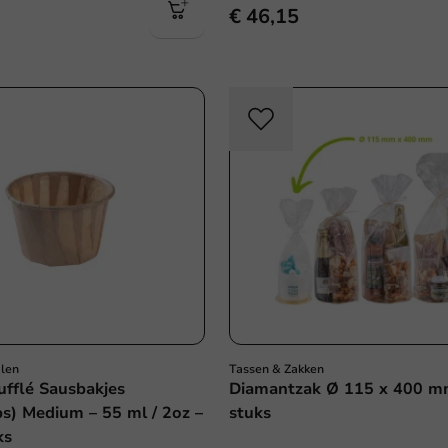
€ 46,15
Plasticvrij
alen
Tassen & Zakken
ufflé Sausbakjes
Diamantzak Ø 115 x 400 m
ps) Medium – 55 ml / 2oz –
stuks
ks