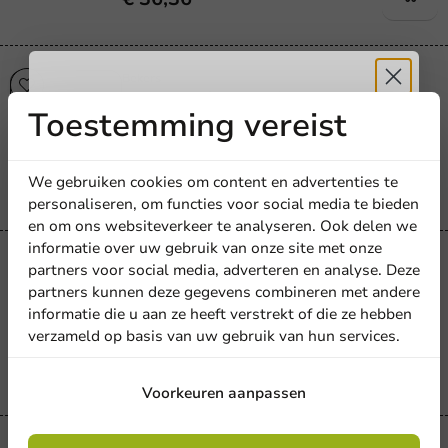
Bekers
IJsbeker Wit 360ml/12oz - 1.000 st/ds.
Toestemming vereist
Ontvang
5%
360cc / 12oz
1000 stuks
korting
€ 41,06
We gebruiken cookies om content en advertenties te
personaliseren, om functies voor social media te bieden
en om ons websiteverkeer te analyseren. Ook delen we
Meld je aan voor onze
informatie over uw gebruik van onze site met onze
nieuwsbrief!
Bekers
partners voor social media, adverteren en analyse. Deze
IJsbeker Kraft 130ml/4oz - 1.000 st/ds.
partners kunnen deze gegevens combineren met andere
130cc / 4oz
informatie die u aan ze heeft verstrekt of die ze hebben
verzameld op basis van uw gebruik van hun services.
1000 stuks
€ 22,94
Aanmelden
Voorkeuren aanpassen
Door je in te schrijven, ga je akkoord met de