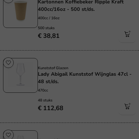
Kartonnen Koffiebeker Ripple Kraft
400cc/16oz - 500 st/ds.
400cc / 16oz
500 stuks
€ 38,81
Herbruikbaar
Kunststof Glazen
Lady Abigail Kunststof Wijnglas 47cl -
48 st/ds.
470cc
48 stuks
€ 112,68
Herbruikbaar