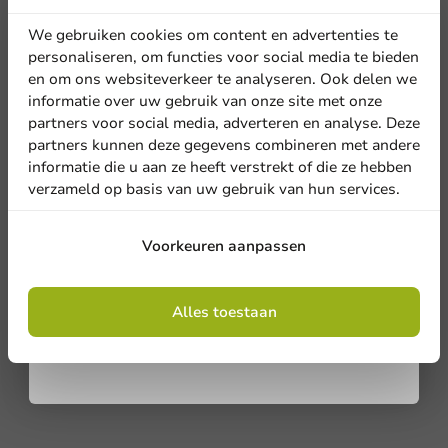
korting
We gebruiken cookies om content en advertenties te
personaliseren, om functies voor social media te bieden
en om ons websiteverkeer te analyseren. Ook delen we
Meld je aan voor onze
informatie over uw gebruik van onze site met onze
nieuwsbrief!
partners voor social media, adverteren en analyse. Deze
partners kunnen deze gegevens combineren met andere
informatie die u aan ze heeft verstrekt of die ze hebben
verzameld op basis van uw gebruik van hun services.
Aanmelden
Voorkeuren aanpassen
Door je in te schrijven, ga je akkoord met de
algemene voorwaarden
Alles toestaan
.
Privacy policy