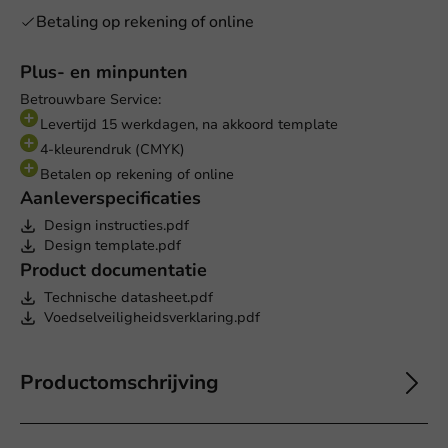
Betaling op rekening of online
Plus- en minpunten
Betrouwbare Service:
Levertijd 15 werkdagen, na akkoord template
4-kleurendruk (CMYK)
Betalen op rekening of online
Aanleverspecificaties
Design instructies.pdf
Design template.pdf
Product documentatie
Technische datasheet.pdf
Voedselveiligheidsverklaring.pdf
Productomschrijving