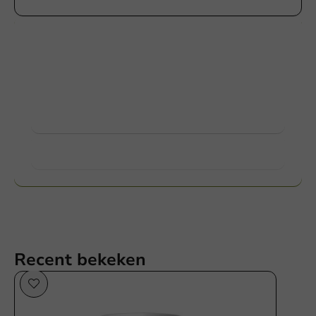
Producten bedrukken
Vraag naar de mogelijkheden. Hulp nodig? Neem
gerust contact met ons op.
Bekijk producten
Meer weten?
Recent bekeken
Duurzaam