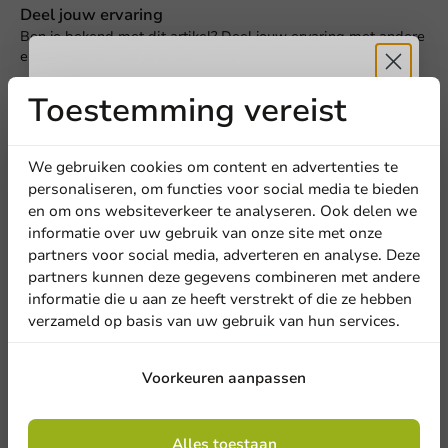
Offerte aanvragen
Deel jouw ervaring
Ben je bekend met dit artikel? Deel jouw ervaring met andere
en laat weten wat je er van vindt!
Titel
Voornaam
Achternaam
Toestemming vereist
Ontvang
5%
Schrijf een review
Bedrijf
korting
We gebruiken cookies om content en advertenties te
personaliseren, om functies voor social media te bieden
en om ons websiteverkeer te analyseren. Ook delen we
Meld je aan voor onze
informatie over uw gebruik van onze site met onze
Locatie
nieuwsbrief!
partners voor social media, adverteren en analyse. Deze
partners kunnen deze gegevens combineren met andere
informatie die u aan ze heeft verstrekt of die ze hebben
Land
verzameld op basis van uw gebruik van hun services.
Schrijf de eerste review
Aanmelden
Voorkeuren aanpassen
Dubbelwandige BIO drinkbekers bedrukken 300cc/12oz
Telefoonnummer
E-mail
Door je in te schrijven, ga je akkoord met de
algemene voorwaarden
Alles toestaan
.