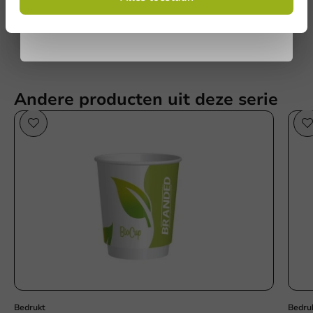
Schrijf een review
Privacy policy
Geen producten geselecteerd.
Versturen
Andere producten uit deze serie
Duurzaam
Bedrukt
Bedru