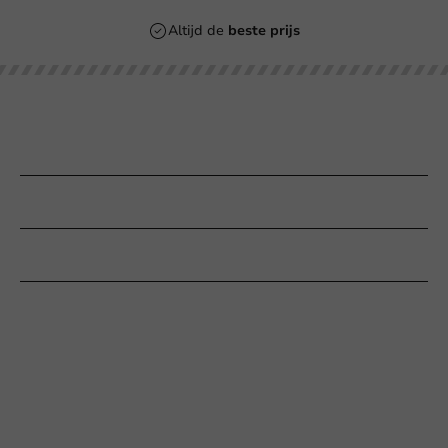
Altijd de
beste prijs
Populaire categorieën
Bedrukken
Klantenservice
Hulp nodig?
+31 (0) 55 767 6100
Bereikbaar ma t/m vr: 9:00-17:00 uur
klantenservice@packagingdirect.nl
Binnen 24 uur reactie