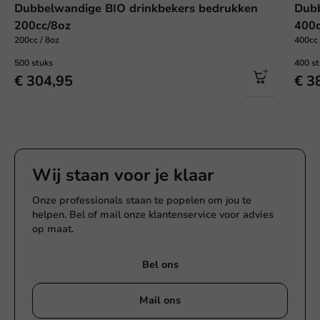
Dubbelwandige BIO drinkbekers bedrukken
Dubb
200cc/8oz
400c
200cc / 8oz
400cc 
500 stuks
400 s
€ 304,95
€ 3
Wij staan voor je klaar
Onze professionals staan te popelen om jou te
helpen. Bel of mail onze klantenservice voor advies
op maat.
Bel ons
Mail ons