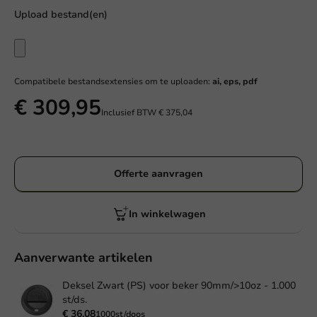
Upload bestand(en)
Compatibele bestandsextensies om te uploaden:
ai, eps, pdf
€ 309,95
Inclusief BTW
€ 375,04
Offerte aanvragen
In winkelwagen
Aanverwante artikelen
Deksel Zwart (PS) voor beker 90mm/>10oz - 1.000
st/ds.
€ 36,08
1000st/doos