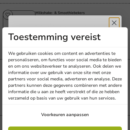
Milkshake- & Smoothiebekers
Deksel vlak (PET) + kruisopening (X-
slot) Ø95mm - 1.000 st/ds.
Toestemming vereist
Ontvang
5%
1000 stuks
€ 26,85
korting
We gebruiken cookies om content en advertenties te
personaliseren, om functies voor social media te bieden
en om ons websiteverkeer te analyseren. Ook delen we
Meld je aan voor onze
Milkshake- & Smoothiebekers
informatie over uw gebruik van onze site met onze
To-Go deksel (PET) Ø93mm zonder
nieuwsbrief!
partners voor social media, adverteren en analyse. Deze
opening - 1.000 st/ds.
partners kunnen deze gegevens combineren met andere
informatie die u aan ze heeft verstrekt of die ze hebben
1000 stuks
verzameld op basis van uw gebruik van hun services.
€ 26,90
Aanmelden
Voorkeuren aanpassen
Glazen
Door je in te schrijven, ga je akkoord met de