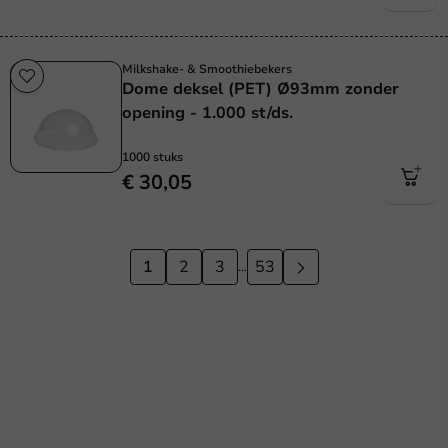
Milkshake- & Smoothiebekers
Dome deksel (PET) Ø93mm zonder
opening - 1.000 st/ds.
1000 stuks
€ 30,05
1
2
3
53
...