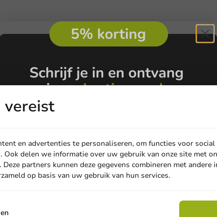
vereist
ent en advertenties te personaliseren, om functies voor social
Producten bedr
. Ook delen we informatie over uw gebruik van onze site met on
. Deze partners kunnen deze gegevens combineren met andere in
Vraag naar de mogelijkhed
lpen. Bel of mail onze
erzameld op basis van uw gebruik van hun services.
Email
Bekijk producten
sen