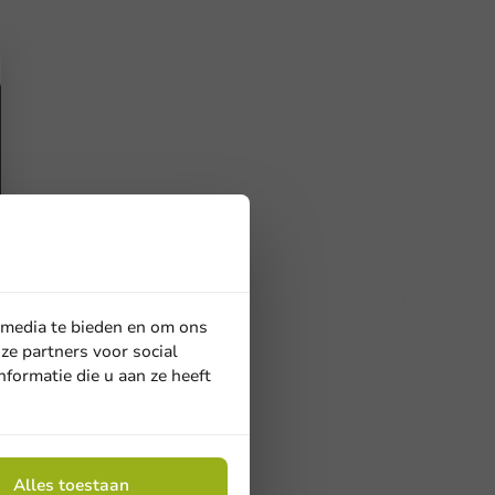
 media te bieden en om ons
ukken
ze partners voor social
formatie die u aan ze heeft
en. Hulp nodig? Neem gerust contact met ons op.
Meer weten?
Alles toestaan