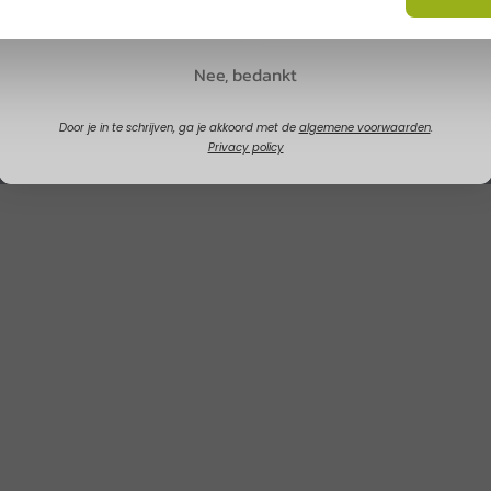
Claim korting
Nee, bedankt
Door je in te schrijven, ga je akkoord met de
algemene voorwaarden
.
Privacy policy