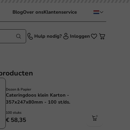
Blog
Over ons
Klantenservice
Hulp nodig?
Inloggen
producten
Plasticvrij
Dozen & Papier
Cateringdoos klein Karton -
357x247x80mm - 100 st/ds.
100 stuks
€ 58,35