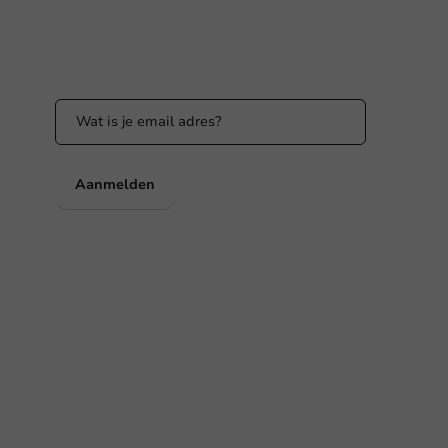
Blijf op de hoogte
Blijf op de hoogte van onze acties en
productnieuws!
nl
Aanmelden