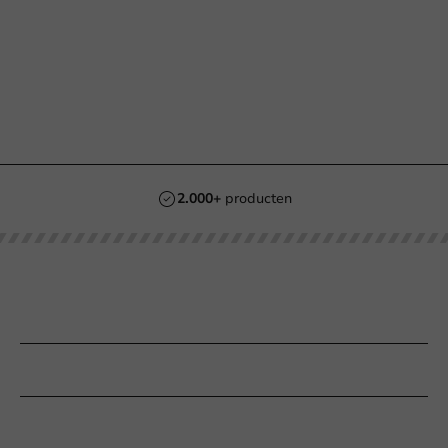
2.000+
producten
Populaire categorieën
Bedrukken
Klantenservice