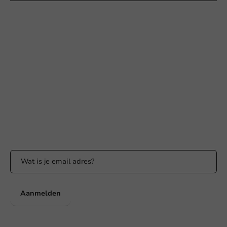
Hulp nodig?
+31 (0) 55 767 6100
Bereikbaar ma t/m vr: 9:00-17:00 uur
klantenservice@packagingdirect.nl
Binnen 24 uur reactie
WhatsApp ons
Bereikbaar ma t/m vr: 9:00-17:00 uur
Blijf op de hoogte
Blijf op de hoogte van onze acties en productnieuws!
Aanmelden