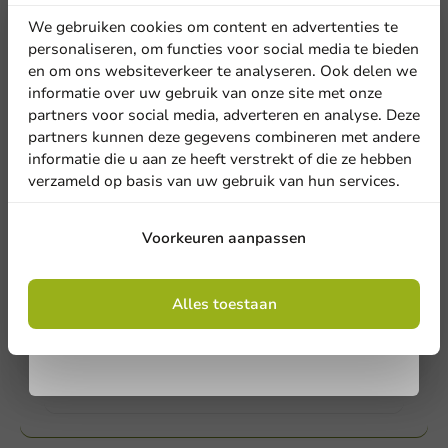
Onze professionals staan te popelen om jou te
korting
helpen. Bel of mail onze klantenservice voor advies
We gebruiken cookies om content en advertenties te
op maat.
personaliseren, om functies voor social media te bieden
en om ons websiteverkeer te analyseren. Ook delen we
Meld je aan voor onze
informatie over uw gebruik van onze site met onze
Bel ons
nieuwsbrief!
partners voor social media, adverteren en analyse. Deze
partners kunnen deze gegevens combineren met andere
Mail ons
informatie die u aan ze heeft verstrekt of die ze hebben
verzameld op basis van uw gebruik van hun services.
Aanmelden
Producten bedrukken
Voorkeuren aanpassen
Vraag naar de mogelijkheden. Hulp nodig? Neem
Door je in te schrijven, ga je akkoord met de
gerust contact met ons op.
algemene voorwaarden
Alles toestaan
.
Privacy policy
Bekijk producten
Meer weten?