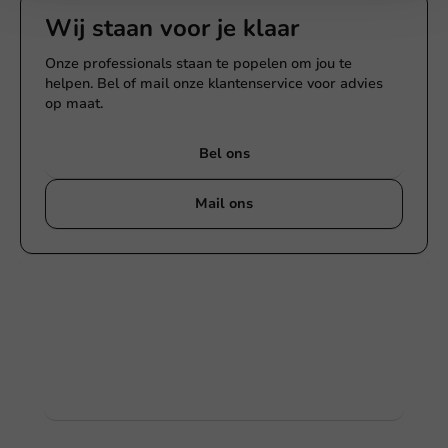
Wij staan voor je klaar
Onze professionals staan te popelen om jou te
helpen. Bel of mail onze klantenservice voor advies
op maat.
Bel ons
Mail ons
Producten bedrukken
Vraag naar de mogelijkheden. Hulp nodig? Neem
gerust contact met ons op.
Bekijk producten
Meer weten?