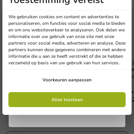
Ontvang
5%
korting
We gebruiken cookies om content en advertenties te
personaliseren, om functies voor social media te bieden
en om ons websiteverkeer te analyseren. Ook delen we
Meld je aan voor onze
informatie over uw gebruik van onze site met onze
nieuwsbrief!
partners voor social media, adverteren en analyse. Deze
partners kunnen deze gegevens combineren met andere
informatie die u aan ze heeft verstrekt of die ze hebben
verzameld op basis van uw gebruik van hun services.
Folie & Verpakken
Folie
Kunststof Dispenser Speedwrap 30cm (per
Kuns
Aanmelden
stuk)
stuk
Voorkeuren aanpassen
1 stuk
1 stuk
Door je in te schrijven, ga je akkoord met de
€ 56,45
€ 6
algemene voorwaarden
Alles toestaan
.
Privacy policy