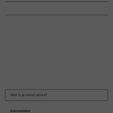
Klantenservice
Hulp nodig?
+31 (0) 55 767 6100
Bereikbaar ma t/m vr: 9:00-17:00 uur
klantenservice@packagingdirect.nl
Binnen 24 uur reactie
WhatsApp ons
Bereikbaar ma t/m vr: 9:00-17:00 uur
Blijf op de hoogte
Blijf op de hoogte van onze acties en productnieuws!
Aanmelden