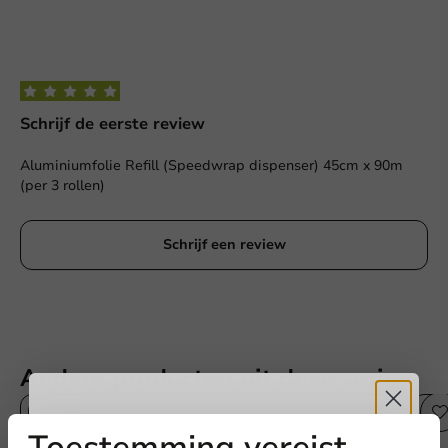
Schrijf de eerste review
Aluminiumfolie Refill (Speedwrap dispenser) 45cm x 90m
(per 3 rollen)
Schrijf een review
Andere producten uit deze serie
Toestemming vereist